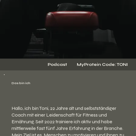
Podcast
MyProtein Code: TONI
Das bin ich
Hallo, ich bin Toni, 22 Jahre alt und selbstständiger
Coach mit einer Leidenschaft für Fitness und
Ernährung. Seit 2022 trainiere ich aktiv und habe
mittlerweile fast fünf Jahre Erfahrung in der Branche.
Mein Ziel ist es, Menschen zu motivieren und ihnen zu